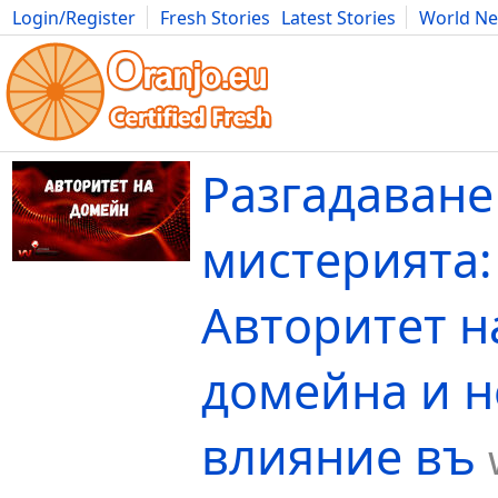
Login/Register
Fresh Stories
Latest Stories
World N
Movies
Anime
Music
Art
Cars
Advice
Science
Photog
Разгадаване
мистерията:
Авторитет н
домейна и н
влияние въ