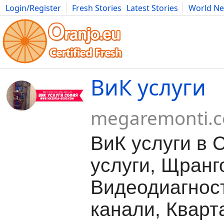
Login/Register
Fresh Stories
Latest Stories
World N
Movies
Anime
Music
Art
Cars
Advice
Science
Photog
ВиК услуги
megaremonti.
ВиК услуги в 
услуги, Щранг
Видеодиагнос
канали, Кварт