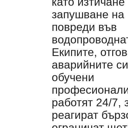
като изтичане
запушване на 
повреди във
водопроводна
Екипите, отго
аварийните си
обучени
професионали
работят 24/7, 
реагират бърз
ограничат щет