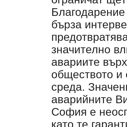
Благодарение 
бърза интерве
предотвратяв
значително вл
авариите вър
обществото и 
среда. Значен
аварийните Ви
София е неос
като те гарант