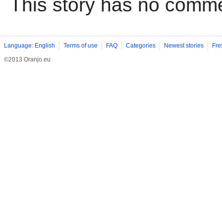
This story has no comm
Language: English
Terms of use
FAQ
Categories
Newest stories
Fre
©2013 Oranjo.eu