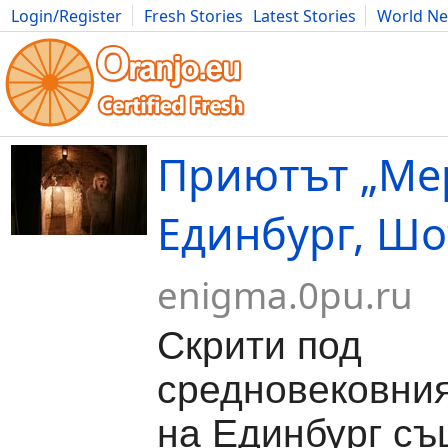
Login/Register
Fresh Stories
Latest Stories
World N
Movies
Anime
Music
Art
Cars
Advice
Science
Photog
Приютът „Мер
Единбург, Ш
enigma.0pu.ru
Скрити под
средновековния
на Единбург съ