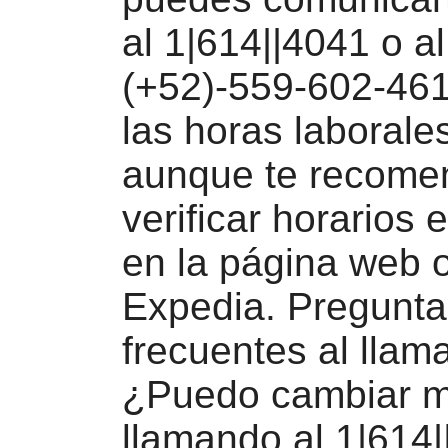
al 1|614||4041 o al
(+52)-559-602-461
las horas laborale
aunque te recom
verificar horarios 
en la página web o
Expedia. Pregunta
frecuentes al llam
¿Puedo cambiar m
llamando al 1|614|