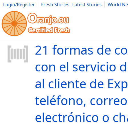
Login/Register
Fresh Stories
Latest Stories
World N
Movies
Anime
Music
Art
Cars
Advice
Science
Photog
21 formas de co
con el servicio 
al cliente de Ex
teléfono, correo
electrónico o ch