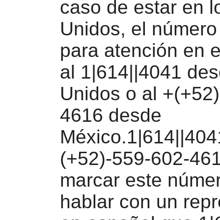
caso de estar en 
Unidos, el número 
para atención en 
al 1|614||4041 de
Unidos o al +(+52
4616 desde
México.1|614||4041
(+52)-559-602-46
marcar este núme
hablar con un rep