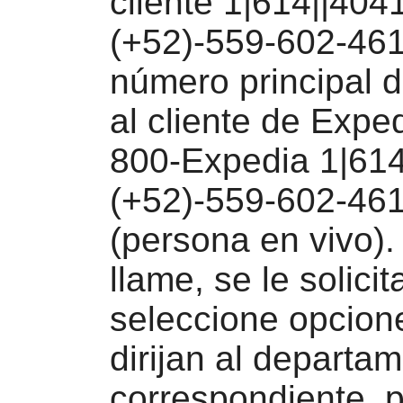
cliente 1|614||404
(+52)-559-602-461
número principal 
al cliente de Expe
800-Expedia 1|614
(+52)-559-602-46
(persona en vivo)
llame, se le solici
seleccione opcion
dirijan al departa
correspondiente, 