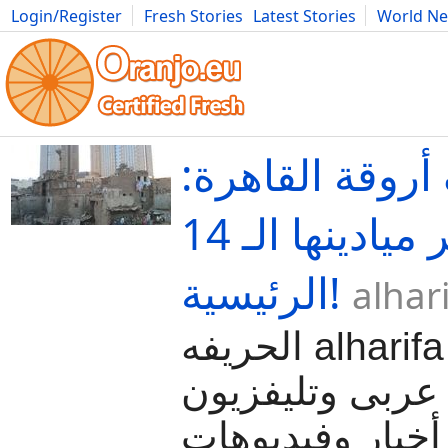
Login/Register
Fresh Stories
Latest Stories
World N
Movies
Anime
Music
Art
Cars
Advice
Science
Photog
أروقة القاهرة
جولة عبر ميادينها الـ 14
الرئيسية!
alhar
الحريفه alharifa موقع رياضى
ربى وتليفزيون
أخبار وفيديوهات