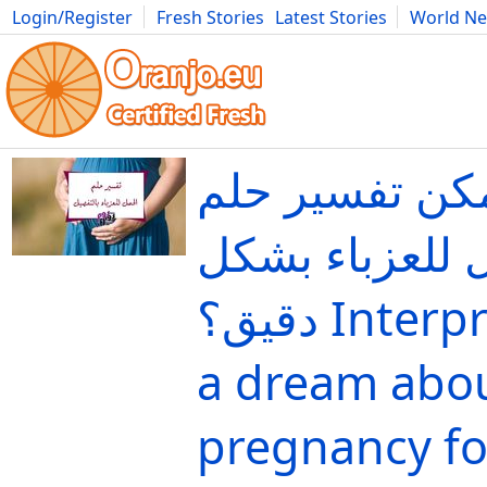
Login/Register
Fresh Stories
Latest Stories
World N
Movies
Anime
Music
Art
Cars
Advice
Science
Photog
كن تفسير حلم
 للعزباء بشكل
دقيق؟ Interpretation of
a dream abo
pregnancy fo