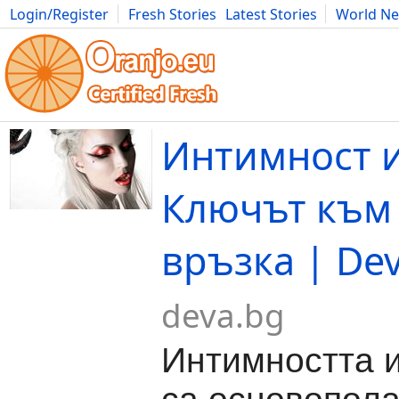
Login/Register
Fresh Stories
Latest Stories
World N
Movies
Anime
Music
Art
Cars
Advice
Science
Photog
Интимност и
Ключът към
връзка | De
deva.bg
Интимността и