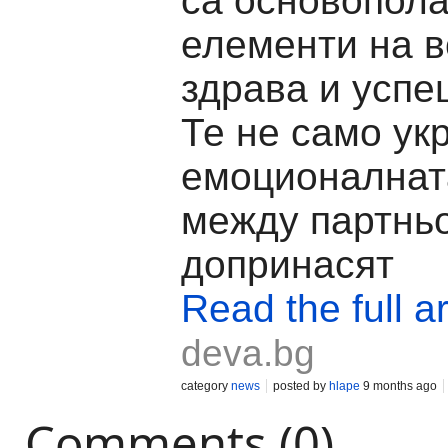
са основопол
елементи на в
здрава и успе
Те не само ук
емоционалнат
между партньо
допринасят
Read the full ar
deva.bg
category
news
posted by
hlape
9 months ago
Comments (0)