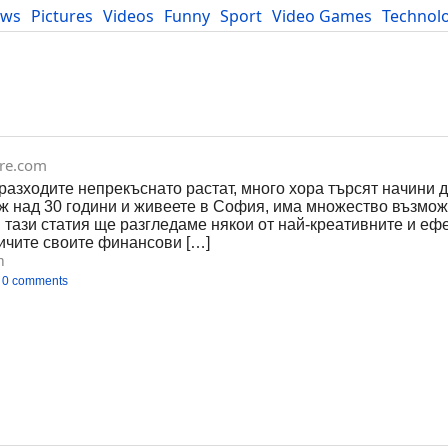
ews
Pictures
Videos
Funny
Sport
Video Games
Technol
Developers
Blog
are.com
разходите непрекъснато растат, много хора търсят начини 
ъж над 30 години и живеете в София, има множество възмож
 тази статия ще разгледаме някои от най-креативните и еф
личите своите финансови […]
m
0 comments