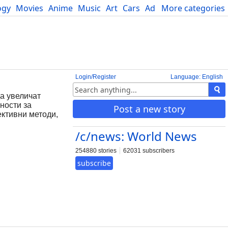
ogy
Movies
Anime
Music
Art
Cars
Advice
More categories
Science
Login/Register
Language: English
да увеличат
ности за
Post a new story
ективни методи,
/c/news: World News
254880 stories
62031 subscribers
subscribe