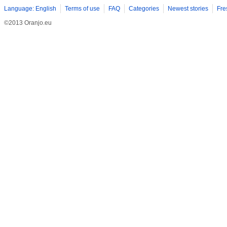
Language: English
Terms of use
FAQ
Categories
Newest stories
Fre
©2013 Oranjo.eu