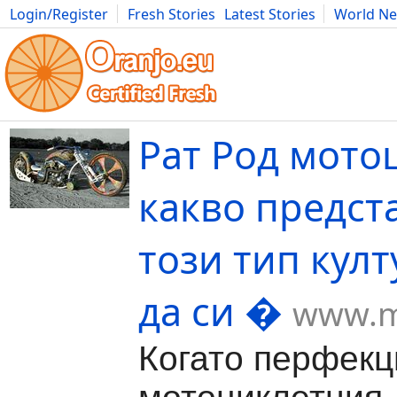
Login/Register
Fresh Stories
Latest Stories
World N
Movies
Anime
Music
Art
Cars
Advice
Science
Photog
Рат Род мото
какво предст
този тип култ
да си �
www.mo
Когато перфекц