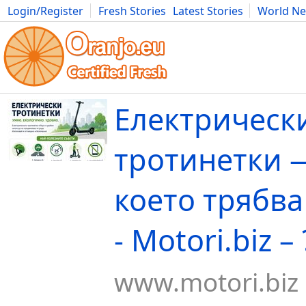
Login/Register
Fresh Stories
Latest Stories
World N
Movies
Anime
Music
Art
Cars
Advice
Science
Photog
Електрическ
тротинетки 
което трябва
- Motori.biz –
www.motori.biz