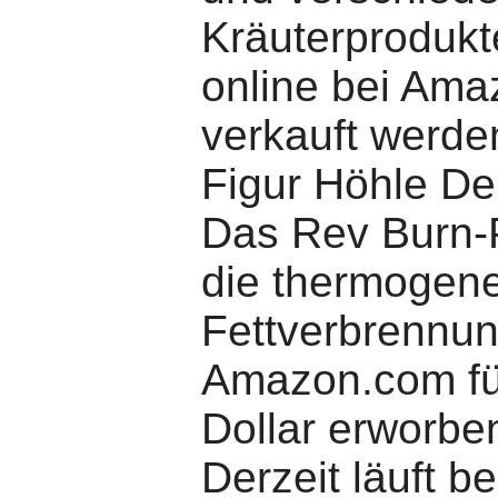
Kräuterprodukte
online bei Am
verkauft werden
Figur Höhle D
Das Rev Burn-P
die thermogen
Fettverbrennun
Amazon.com fü
Dollar erworbe
Derzeit läuft b