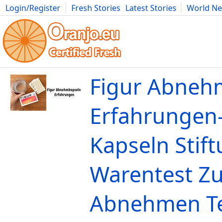
Login/Register
Fresh Stories
Latest Stories
World N
Movies
Anime
Music
Art
Cars
Advice
Science
Photog
Figur Abneh
Erfahrungen-
Kapseln Stif
Warentest Z
Abnehmen Te