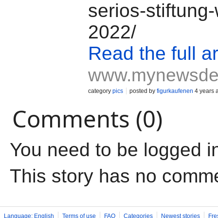
serios-stiftung
2022/
Read the full ar
www.mynewsde
category
pics
posted by
figurkaufenen
4 years 
Comments (0)
You need to be logged i
This story has no comm
Language: English
Terms of use
FAQ
Categories
Newest stories
Fre