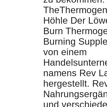
TheThermogeni
Höhle Der Löw
Burn Thermoge
Burning Suppl
von einem
Handelsunter
namens Rev L
hergestellt. Rev
Nahrungsergän
und verschied