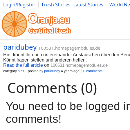
Login/Register
Fresh Stories
Latest Stories
World N
Movies
Anime
Music
Art
Cars
Advice
Science
Photog
paridubey
100531.homepagemodules.de
Hier könnt ihr euch untereinander Austauschen über den Beru
Könnt fragen stellen und anderen helfen.
Read the full article
on
100531.homepagemodules.de
category
pics
posted by
paridubey
4 years ago
0 comments
Comments (0)
You need to be logged in
comments!