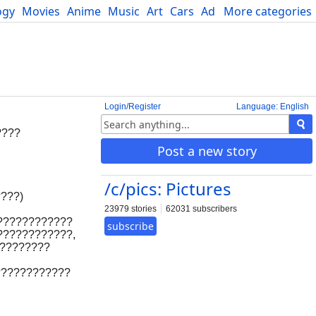
ogy
Movies
Anime
Music
Art
Cars
Advice
More categories
Science
Login/Register
Language: English
????
Post a new story
/c/pics: Pictures
???)
23979 stories
62031 subscribers
????????????
subscribe
????????????,
?????????
????????????