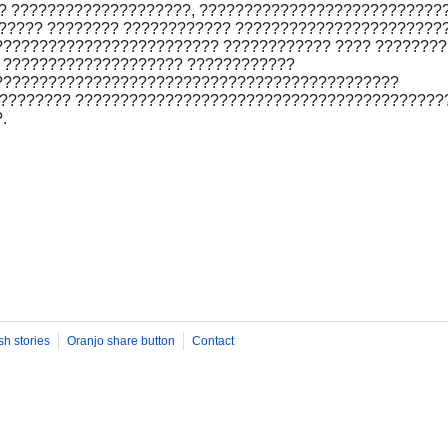
? ????????????????????, ????????????????????????????
????? ???????? ???????????? ???????????????????????
????????????????????????? ???????????? ???? ???????
 ???????????????????? ????????????
?????????????????????????????????????????????
???????? ?????????????????????????????????????????
.
sh stories
Oranjo share button
Contact