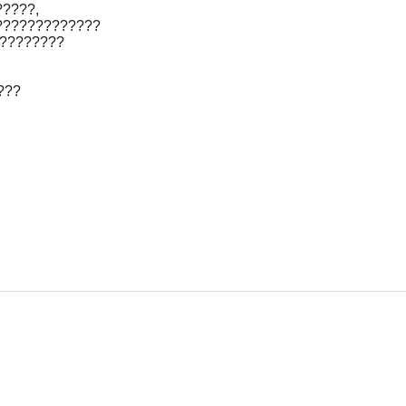
????,
?????????????
?????????
???