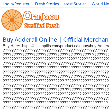
Login/Register
Fresh Stories
Latest Stories
World N
Photography
Comics
Bulgaria
Fitness
Food
Literature
Buy Adderall Online | Official Merchan
Buy Here:- https://actionpills.com/product-category/buy-
????????????????????????????????????????????????
???????????????????????????????? ???????? ???????
?????????????????????????????????????????????????
???????????????????? ????????????????????????????
?????????????????????????????????????????????????
???????????? ?????????????????????????????????????
???????????????????????????????? ???????????? ???
???????????????????????????? ????????????????????
???????????????????????????????????? ????????????
???????????????????????????? ????????????????????
???????????????????????????????????? ???????? ???
???????????? ????????????????????????????????-???
????????????????????????????????????????????????.
???????????????????????????? ????????????????????