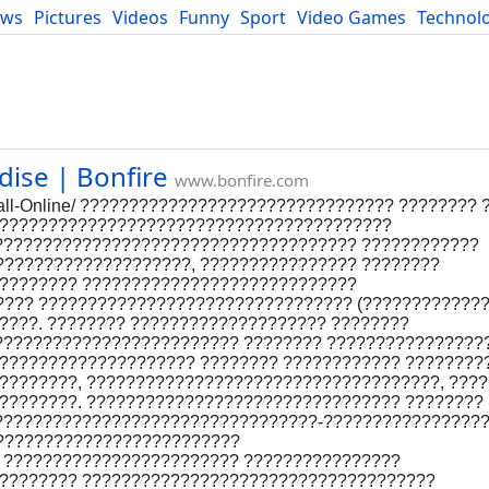
ews
Pictures
Videos
Funny
Sport
Video Games
Technol
Developers
Blog
dise | Bonfire
www.bonfire.com
Adderall-Online/ ???????????????????????????????? ???????? 
 ????????????????????????????????????????
????????????????????????????????????? ????????????
???????????????????, ???????????????? ????????
???????? ????????????????????????????
??? ???????????????????????????????? (?????????????
???. ???????? ???????????????????? ????????
????????????????????????? ???????? ????????????????
???????????????????? ???????? ???????????? ????????
????????, ????????????????????????????????????, ???
????????. ???????????????????????????????? ????????
?????????????????????????????????-????????????????
?????????????????????????
 ???????????????????????? ????????????????
???????? ????????????????????????????????????