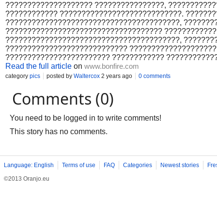
???????????????????? ????????????????, ???????????
???????????? ????????????????????????????. ???????
????????????????????????????????????????, ???????
???????????????????????????????????? ????????????
????????????????????????????????????????, ???????
???????????????????????????? ????????????????????
???????????????????????? ???????????? ????????????
Read the full article
on
www.bonfire.com
category
pics
posted by
Waltercox
2 years ago
0 comments
Comments (0)
You need to be logged in to write comments!
This story has no comments.
Language: English
Terms of use
FAQ
Categories
Newest stories
Fre
©2013 Oranjo.eu