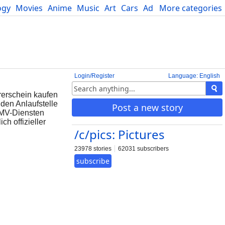
ogy
Movies
Anime
Music
Art
Cars
Advice
More categories
Science
Login/Register
Language: English
erschein kaufen
den Anlaufstelle
Post a new story
DMV-Diensten
h offizieller
/c/pics: Pictures
23978 stories
62031 subscribers
subscribe