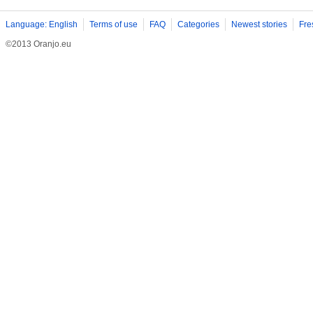
Language: English
Terms of use
FAQ
Categories
Newest stories
Fre
©2013 Oranjo.eu