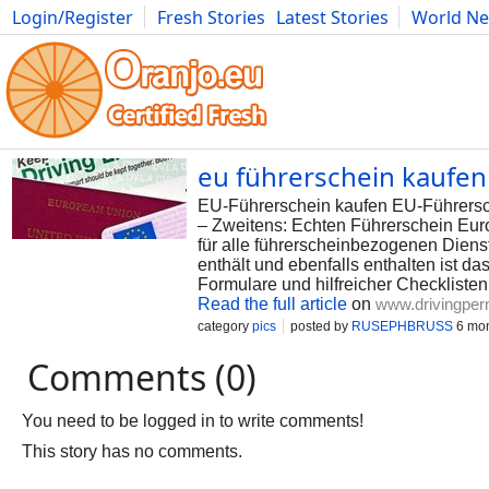
Login/Register
Fresh Stories
Latest Stories
World N
Photography
Comics
Bulgaria
Fitness
Food
Literature
eu führerschein kaufen
EU-Führerschein kaufen EU-Führersc
– Zweitens: Echten Führerschein Euro
für alle führerscheinbezogenen Diens
enthält und ebenfalls enthalten ist da
Formulare und hilfreicher Checkliste
Read the full article
on
www.drivingper
category
pics
posted by
RUSEPHBRUSS
6 mon
Comments (0)
You need to be logged in to write comments!
This story has no comments.