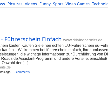
ews
Pictures
Videos
Funny
Sport
Video Games
Technol
Developers
Blog
 - Führerschein Einfach
www.drivingpermits.de
hein kaufen Kaufen Sie einen echten EU-Führerschein eu-Führ
 kaufen – Willkommen bei führerschein einfach, Ihrer umfassen
tleistungen. die wichtige Informationen zur Durchführung von 
s Roadside Assistant-Programm und andere Vorteile, einschließlic
n. Obwohl der […]
mits.de
ths ago
0 comments