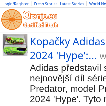
Login/Register
Fresh Stories
Latest Stories
World N
Movies
Anime
Music
Art
Cars
Advice
Science
Photog
Kopačky Adidas
2024 'Hype':...
w
Adidas představil 
nejnovější díl sér
Predator, model P
2024 'Hype'. Tyto