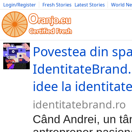
Login/Register
Fresh Stories
Latest Stories
World N
Movies
Anime
Music
Art
Cars
Advice
Science
Photog
Povestea din spa
IdentitateBrand.
idee la identitate
identitatebrand.ro
Când Andrei, un tâ