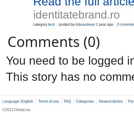
Read the full articl
identitatebrand.ro
category
tech
posted by
bitwanderer
1 year ago
0 commen
Comments (0)
You need to be logged i
This story has no comm
Language: English
Terms of use
FAQ
Categories
Newest stories
Fre
©2013 Oranjo.eu