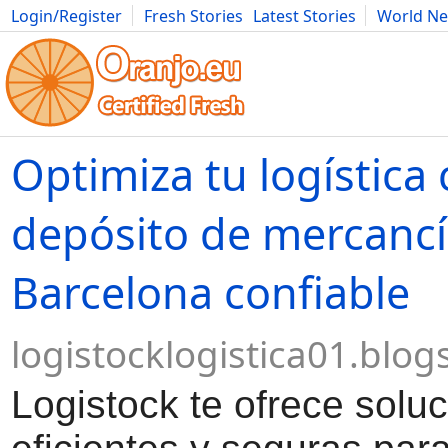
Login/Register
Fresh Stories
Latest Stories
World N
Movies
Anime
Music
Art
Cars
Advice
Science
Photog
Optimiza tu logística
depósito de mercancí
Barcelona confiable
logistocklogistica01.blo
Logistock te ofrece solu