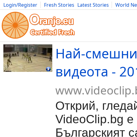
Login/Register
Fresh Stories
Latest Stories
World N
Movies
Anime
Music
Art
Cars
Advice
Science
Photog
Най-смешни
видеота - 20
www.videoclip.
Открий, гледа
VideoClip.bg е
Българският с