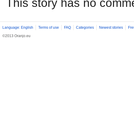
This story has no comm
Language: English
Terms of use
FAQ
Categories
Newest stories
Fre
©2013 Oranjo.eu