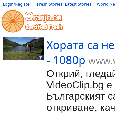
Login/Register
Fresh Stories
Latest Stories
World N
Movies
Anime
Music
Art
Cars
Advice
Science
Photog
Хората са н
- 1080p
www.v
Открий, гледа
VideoClip.bg е
Българският с
откриване, ка