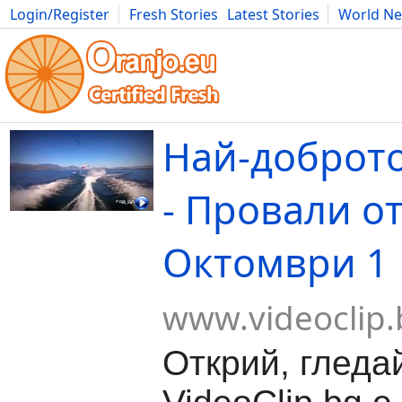
Login/Register
Fresh Stories
Latest Stories
World N
Movies
Anime
Music
Art
Cars
Advice
Science
Photog
Най-доброто
- Провали о
Октомври 1
www.videoclip.
Открий, гледа