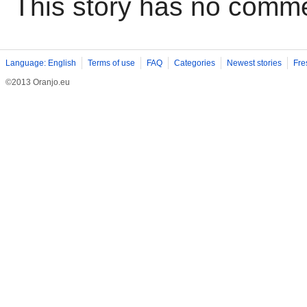
This story has no comm
Language: English
Terms of use
FAQ
Categories
Newest stories
Fre
©2013 Oranjo.eu