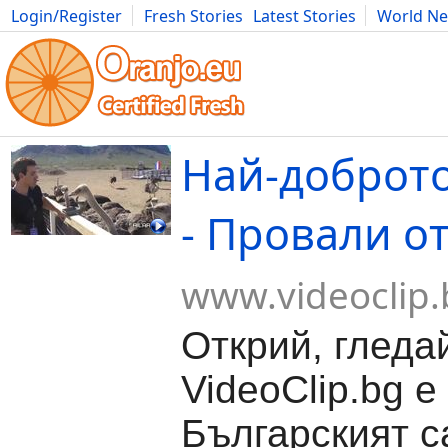
Login/Register
Fresh Stories
Latest Stories
World N
Movies
Anime
Music
Art
Cars
Advice
Science
Photog
Най-доброто
- Провали о
www.videoclip.
Открий, гледа
VideoClip.bg е
Българският с