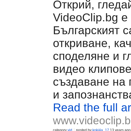
Открий, гледа
VideoClip.bg е
Българският с
откриване, ка
споделяне и г
видео клипове
създаване на
и запознанств
Read the full ar
www.videoclip.
category
vid
posted by
koki4a_17
13 years ago