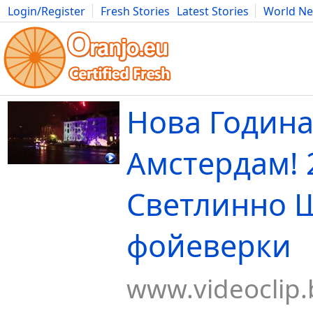
Login/Register
Fresh Stories
Latest Stories
World N
Movies
Anime
Music
Art
Cars
Advice
Science
Photog
Нова Година
Амстердам! 2
Светлинно 
фойеверки
www.videoclip.