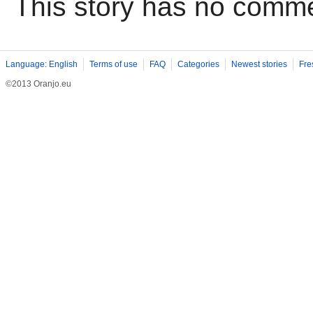
This story has no comm
Language: English
Terms of use
FAQ
Categories
Newest stories
Fre
©2013 Oranjo.eu