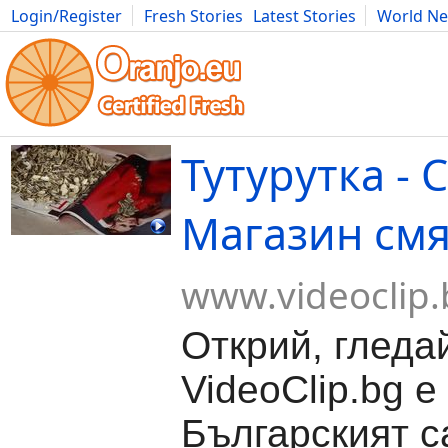
Login/Register
Fresh Stories
Latest Stories
World N
Movies
Anime
Music
Art
Cars
Advice
Science
Photog
Тутурутка - 
Магазин см
www.videoclip.
Открий, гледа
VideoClip.bg е
Българският с