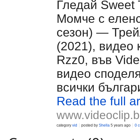
Гледай Sweet 
Момче с еленс
сезон) — Трей
(2021), видео 
Rzz0, във Video
видео споделя
всички българ
Read the full ar
www.videoclip.
category
vid
posted by
Shella
5 years ago
0 