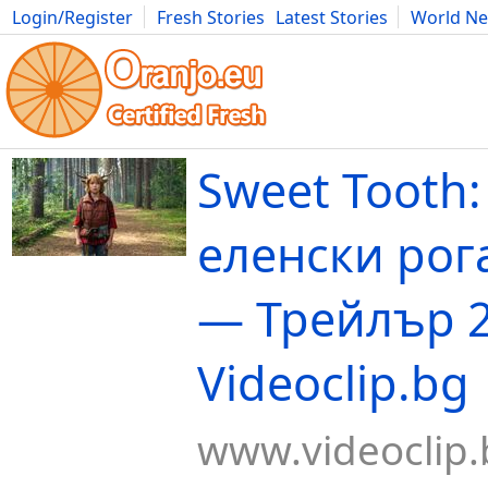
Login/Register
Fresh Stories
Latest Stories
World N
Movies
Anime
Music
Art
Cars
Advice
Science
Photog
Sweet Tooth
еленски рога
— Трейлър 2 
Videoclip.bg
www.videoclip.