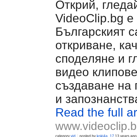
Открий, гледа
VideoClip.bg е
Българският с
откриване, ка
споделяне и г
видео клипове
създаване на
и запознанств
Read the full ar
www.videoclip.
category
vid
posted by
koki4a_17
13 years ago