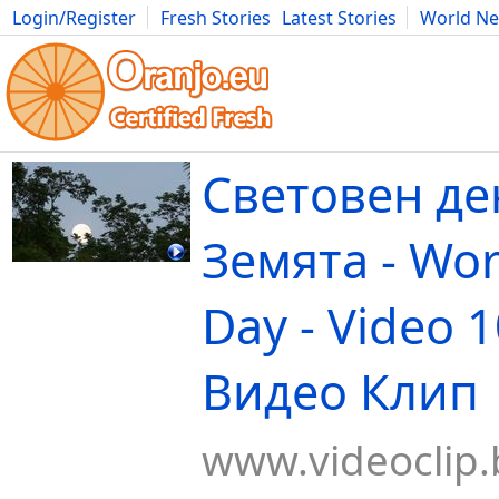
Login/Register
Fresh Stories
Latest Stories
World N
Movies
Anime
Music
Art
Cars
Advice
Science
Photog
Световен де
Земята - Wor
Day - Video 
Видео Клип
www.videoclip.