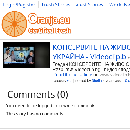
Login/Register
Fresh Stories
Latest Stories
World N
Photography
Comics
Bulgaria
Fitness
Food
Literature
КОНСЕРВИТЕ НА ЖИВО
УКРАЙНА - Videoclip.b
Гледай КОНСЕРВИТЕ НА ЖИВО С 
Rzz0, във Videoclip.bg - видео спод
Read the full article
on
www.videoclip.
category
vid
posted by
Shella
4 years ago
0 
Comments (0)
You need to be logged in to write comments!
This story has no comments.