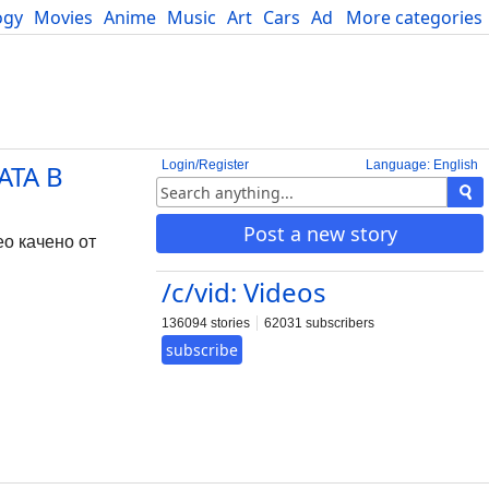
ogy
Movies
Anime
Music
Art
Cars
Advice
More categories
Science
Login/Register
Language: English
АТА В
Post a new story
 качено от
/c/vid: Videos
136094 stories
62031 subscribers
subscribe