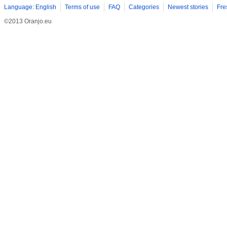
Language: English
Terms of use
FAQ
Categories
Newest stories
Fre
©2013 Oranjo.eu