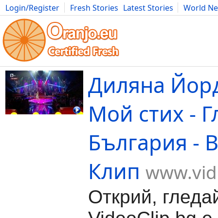
Login/Register
Fresh Stories
Latest Stories
World N
Movies
Anime
Music
Art
Cars
Advice
Science
Photog
Диляна Йорд
Мой стих - Г
България - 
Клип
www.vid
Открий, гледа