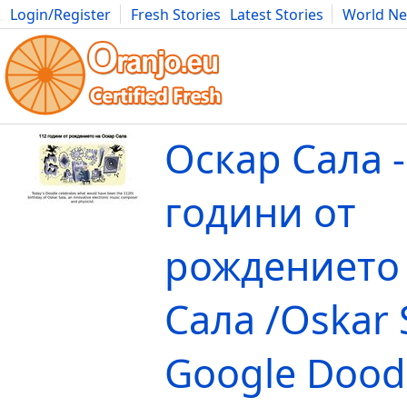
Login/Register
Fresh Stories
Latest Stories
World N
Movies
Anime
Music
Art
Cars
Advice
Science
Photog
Оскар Сала -
години от
рождението 
Сала /Oskar S
Google Doodl