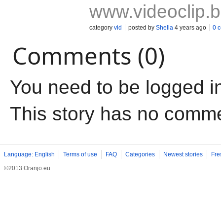
www.videoclip.
category
vid
posted by
Shella
4 years ago
0 
Comments (0)
You need to be logged i
This story has no comm
Language: English
Terms of use
FAQ
Categories
Newest stories
Fre
©2013 Oranjo.eu