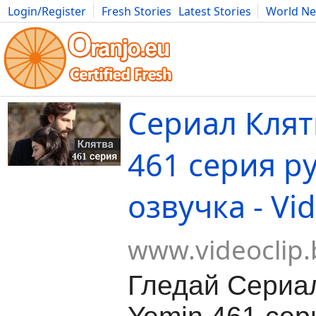
Login/Register
Fresh Stories
Latest Stories
World N
Movies
Anime
Music
Art
Cars
Advice
Science
Photog
Сериал Клят
461 серия р
озвучка - Vi
www.videoclip.
Гледай Сериал