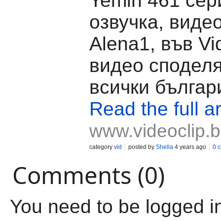
Yemin 461 сер
озвучка, виде
Alena1, във Vid
видео споделя
всички българ
Read the full ar
www.videoclip.
category
vid
posted by
Shella
4 years ago
0 
Comments (0)
You need to be logged i