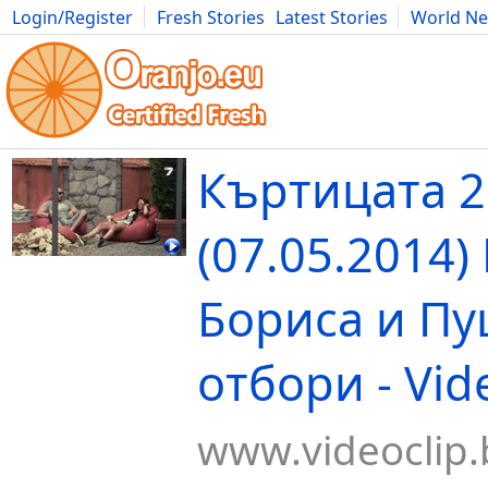
Login/Register
Fresh Stories
Latest Stories
World N
Movies
Anime
Music
Art
Cars
Advice
Science
Photog
Къртицата 2
(07.05.2014) 
Бориса и Пу
отбори - Vid
www.videoclip.