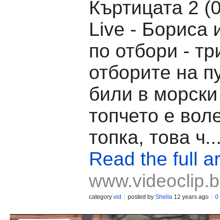
Къртицата 2 (
Live - Бориса
по отбори - тр
отборите на п
били в морски
топчето е вол
топка, това ч..
Read the full ar
www.videoclip.
category
vid
posted by
Shella
12 years ago
0