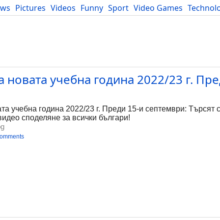
ews
Pictures
Videos
Funny
Sport
Video Games
Technol
Developers
Blog
а новата учебна година 2022/23 г. Пре
та учебна година 2022/23 г. Преди 15-и септември: Търсят 
- видео споделяне за всички българи!
bg
comments