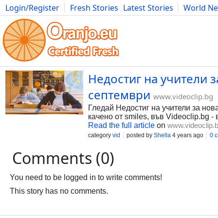
Login/Register
Fresh Stories
Latest Stories
World N
Photography
Comics
Bulgaria
Fitness
Food
Literature
Недостиг на учители з
септември
www.videoclip.bg
Гледай Недостиг на учители за нова
качено от smiles, във Videoclip.bg 
Read the full article
on
www.videoclip.
category
vid
posted by
Shella
4 years ago
0 
Comments (0)
You need to be logged in to write comments!
This story has no comments.