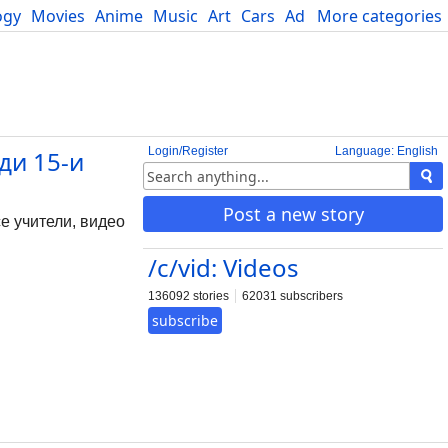
ogy
Movies
Anime
Music
Art
Cars
Advice
More categories
Science
Login/Register
Language: English
ди 15-и
Post a new story
се учители, видео
/c/vid: Videos
136092 stories
62031 subscribers
subscribe