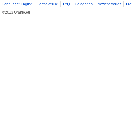
Language: English
Terms of use
FAQ
Categories
Newest stories
Fre
©2013 Oranjo.eu