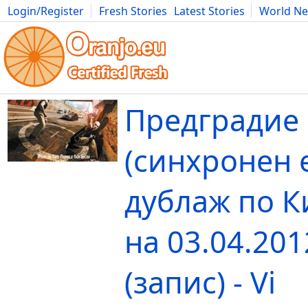
Login/Register
Fresh Stories
Latest Stories
World N
Movies
Anime
Music
Art
Cars
Advice
Science
Photog
Предградие 
(синхронен 
дублаж по К
на 03.04.2012
(запис) - Vi