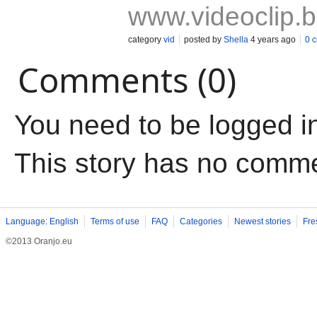
www.videoclip.
category
vid
posted by
Shella
4 years ago
0 
Comments (0)
You need to be logged i
This story has no comm
Language: English
Terms of use
FAQ
Categories
Newest stories
Fre
©2013 Oranjo.eu