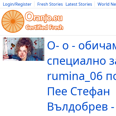
Login/Register
Fresh Stories
Latest Stories
World N
Movies
Anime
Music
Art
Cars
Advice
Science
Photog
О- о - обича
специално з
rumina_06 п
Пее Стефан
Вълдобрев -