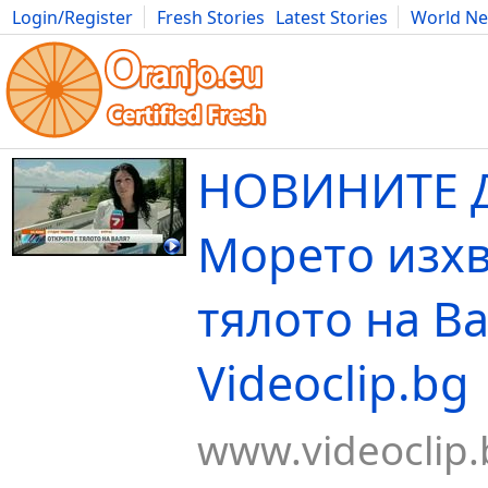
Login/Register
Fresh Stories
Latest Stories
World N
Movies
Anime
Music
Art
Cars
Advice
Science
Photog
НОВИНИТЕ Д
Морето изх
тялото на В
Videoclip.bg
www.videoclip.