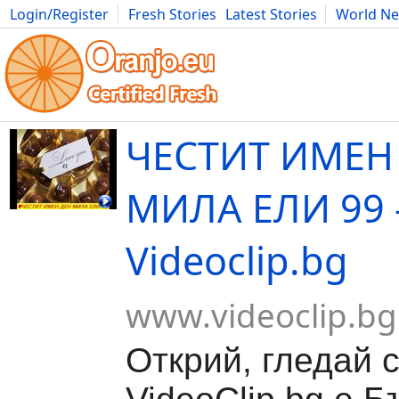
Login/Register
Fresh Stories
Latest Stories
World N
Movies
Anime
Music
Art
Cars
Advice
Science
Photog
ЧЕСТИТ ИМЕН
МИЛА ЕЛИ 99 
Videoclip.bg
www.videoclip.bg
Открий, гледай 