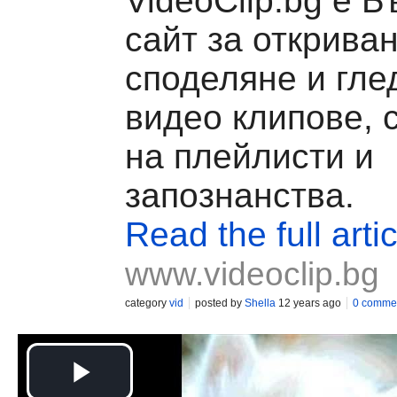
VideoClip.bg е Б
сайт за откриван
споделяне и гле
видео клипове, 
на плейлисти и
запознанства.
Read the full artic
www.videoclip.bg
category
vid
posted by
Shella
12 years ago
0 comme