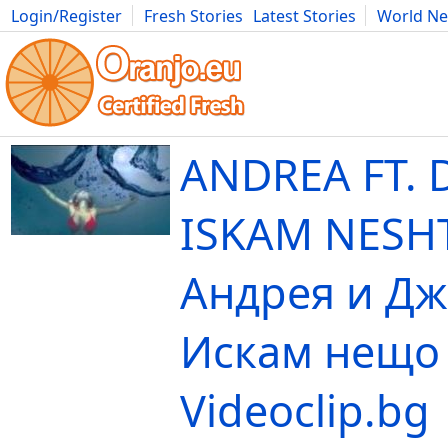
Login/Register
Fresh Stories
Latest Stories
World N
Movies
Anime
Music
Art
Cars
Advice
Science
Photog
ANDREA FT. 
ISKAM NESHT
Андрея и Дж
Искам нещо 
Videoclip.bg