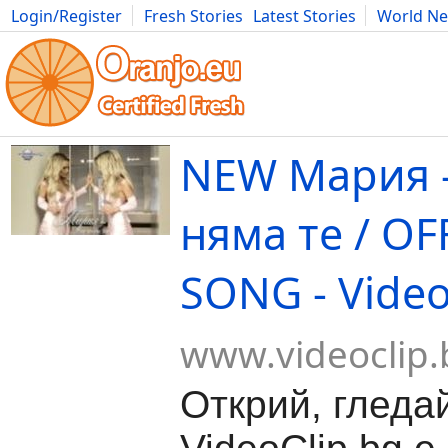
Login/Register
Fresh Stories
Latest Stories
World N
Movies
Anime
Music
Art
Cars
Advice
Science
Photog
NEW Мария -
няма те / OF
SONG - Video
www.videoclip.
Открий, гледа