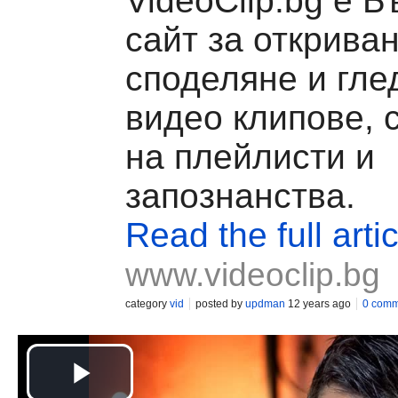
VideoClip.bg е Б
сайт за откриван
споделяне и гле
видео клипове, 
на плейлисти и
запознанства.
Read the full artic
www.videoclip.bg
category
vid
posted by
updman
12 years ago
0 comm