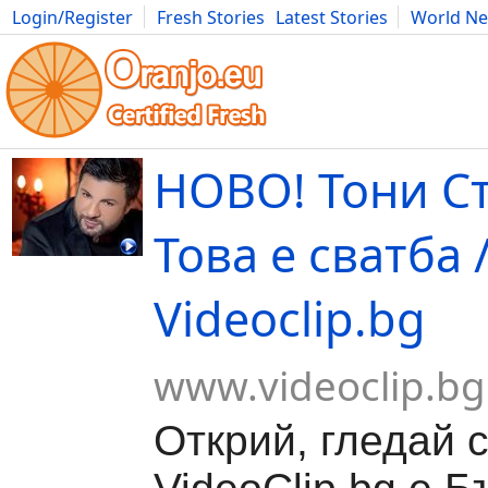
Login/Register
Fresh Stories
Latest Stories
World N
Movies
Anime
Music
Art
Cars
Advice
Science
Photog
НОВО! Тони Ст
Това е сватба /
Videoclip.bg
www.videoclip.bg
Открий, гледай 