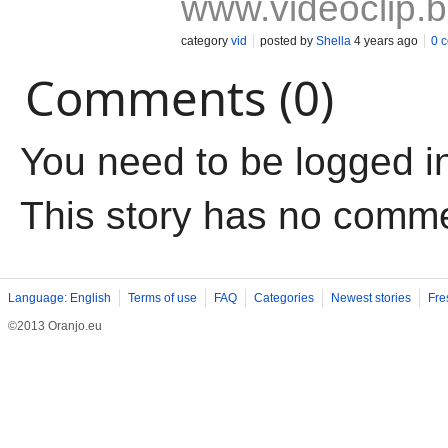
www.videoclip.
category
vid
posted by
Shella
4 years ago
0 
Comments (0)
You need to be logged i
This story has no comm
Language: English
Terms of use
FAQ
Categories
Newest stories
Fre
©2013 Oranjo.eu