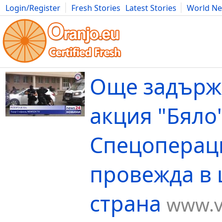
Login/Register
Fresh Stories
Latest Stories
World N
Movies
Anime
Music
Art
Cars
Advice
Science
Photog
Още задърж
акция "Бяло"
Спецоперац
провежда в 
страна
www.v