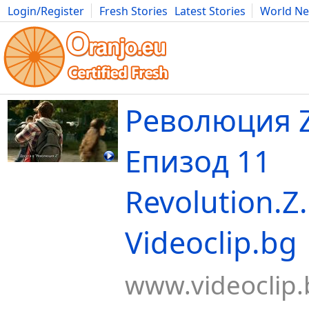
Login/Register
Fresh Stories
Latest Stories
World N
Movies
Anime
Music
Art
Cars
Advice
Science
Photog
Революция Z
Епизод 11
Revolution.Z
Videoclip.bg
www.videoclip.