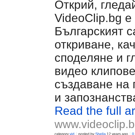
Открий, гледа
VideoClip.bg е
Българският с
откриване, ка
споделяне и г
видео клипове
създаване на
и запознанств
Read the full ar
www.videoclip.
category
vid
posted by
Shella
12 years ago
0