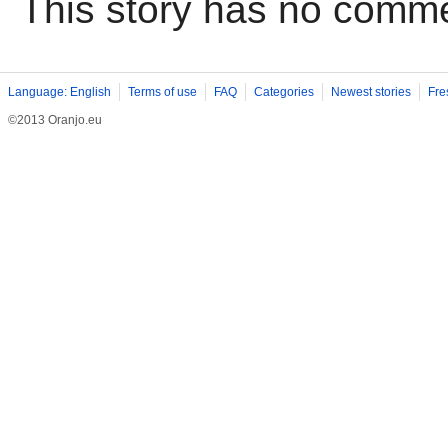
This story has no comm
Language: English
Terms of use
FAQ
Categories
Newest stories
Fre
©2013 Oranjo.eu