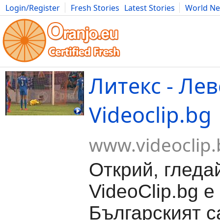
Login/Register
Fresh Stories
Latest Stories
World N
Movies
Anime
Music
Art
Cars
Advice
Science
Photog
Литекс - Лев
Videoclip.bg
www.videoclip.
Открий, гледа
VideoClip.bg е
Българският с