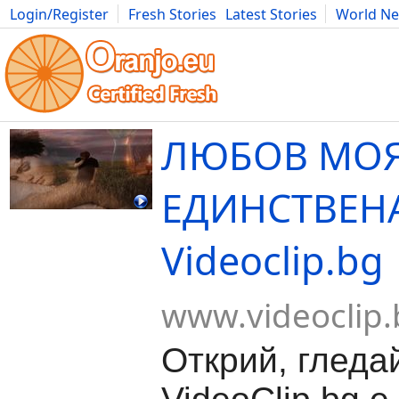
Login/Register
Fresh Stories
Latest Stories
World N
Movies
Anime
Music
Art
Cars
Advice
Science
Photog
ЛЮБОВ МО
ЕДИНСТВЕНА
Videoclip.bg
www.videoclip.
Открий, гледа