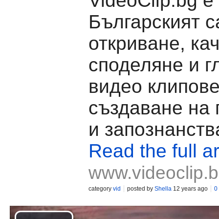
VideoClip.bg е
Българският с
откриване, ка
споделяне и г
видео клипове
създаване на
и запознанств
Read the full ar
www.videoclip.
category
vid
posted by
Shella
12 years ago
0