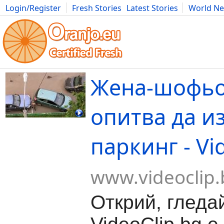
Login/Register
Fresh Stories
Latest Stories
World N
Movies
Anime
Music
Art
Cars
Advice
Science
Photog
Жена-шофьо
опитва да и
паркинг - Vi
www.videoclip.
Открий, гледа