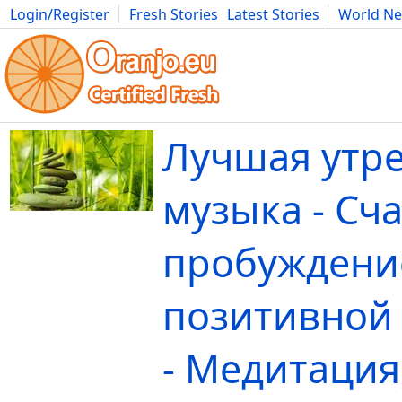
Login/Register
Fresh Stories
Latest Stories
World N
Movies
Anime
Music
Art
Cars
Advice
Science
Photog
Лучшая утр
музыка - Сч
пробуждени
позитивной
- Медитация