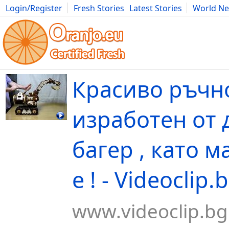
Login/Register
Fresh Stories
Latest Stories
World N
Movies
Anime
Music
Art
Cars
Advice
Science
Photog
Красиво ръчн
изработен от
багер , като 
е ! - Videoclip.
www.videoclip.bg