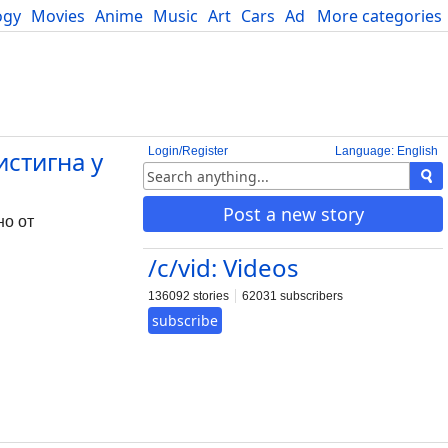
ogy
Movies
Anime
Music
Art
Cars
Advice
More categories
Science
Login/Register
Language: English
стигна у
Post a new story
но от
/c/vid: Videos
136092 stories
62031 subscribers
subscribe