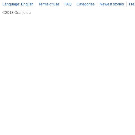
Language: English
Terms of use
FAQ
Categories
Newest stories
Fre
©2013 Oranjo.eu