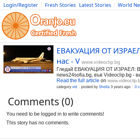
Login/Register
Fresh Stories
Latest Stories
World N
Photography
Comics
Bulgaria
Fitness
Food
Literature
ЕВАКУАЦИЯ ОТ ИЗРАЕЛ:
нас - V
www.videoclip.bg
Гледай ЕВАКУАЦИЯ ОТ ИЗРАЕЛ: Втор
news24sofia.bg, във Videoclip.bg - 
Read the full article
on
www.videoclip.
category
vid
posted by
Shella
3 years ago
0 
Comments (0)
You need to be logged in to write comments!
This story has no comments.