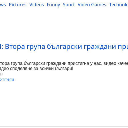
ews
Pictures
Videos
Funny
Sport
Video Games
Technol
Developers
Blog
 Втора група български граждани при
а група български граждани пристигна у нас, видео каче
видео споделяне за всички българи!
bg
comments