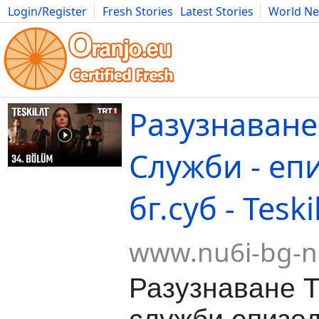
Login/Register
Fresh Stories
Latest Stories
World N
Movies
Anime
Music
Art
Cars
Advice
Science
Photog
Разузнаване
Служби - еп
бг.суб - Teski
www.nu6i-bg-n
Разузнаване 