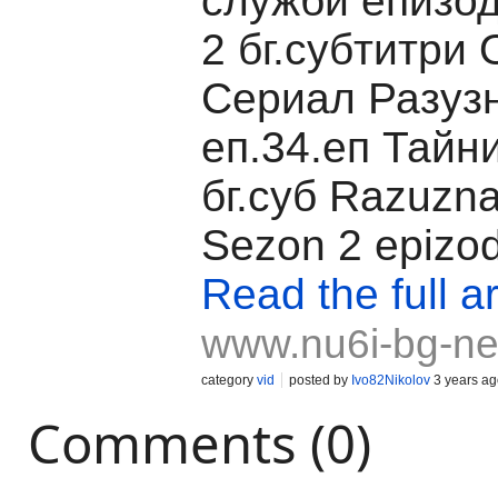
служби епизод
2 бг.субтитри
Сериал Разуз
еп.34.еп Тайн
бг.суб Razuzn
Sezon 2 epizo
Read the full ar
www.nu6i-bg-ne
category
vid
posted by
Ivo82Nikolov
3 years ag
Comments (0)