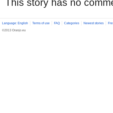
This story has no comm
Language: English
Terms of use
FAQ
Categories
Newest stories
Fre
©2013 Oranjo.eu