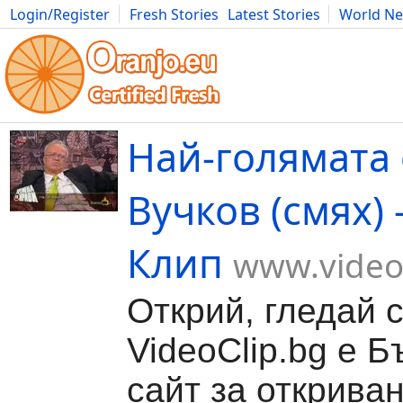
Login/Register
Fresh Stories
Latest Stories
World N
Movies
Anime
Music
Art
Cars
Advice
Science
Photog
Най-голямата 
Вучков (смях) 
Клип
www.video
Открий, гледай 
VideoClip.bg е Б
сайт за откриван