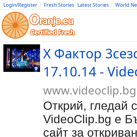
Login/Register
Fresh Stories
Latest Stories
World N
Movies
Anime
Music
Art
Cars
Advice
Science
Photog
Х Фактор 3сез
17.10.14 - Vide
www.videoclip.bg
Открий, гледай 
VideoClip.bg е Б
сайт за откриван