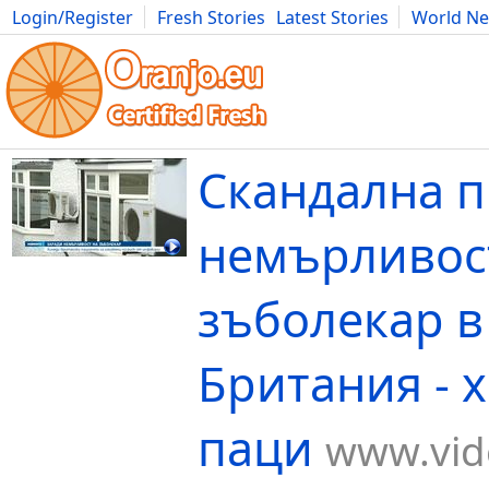
Login/Register
Fresh Stories
Latest Stories
World N
Movies
Anime
Music
Art
Cars
Advice
Science
Photog
Скандална 
немърливос
зъболекар в
Британия - 
паци
www.vid