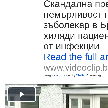
Скандална пр
немърливост 
зъболекар в Б
хиляди пациен
от инфекции
Read the full ar
www.videoclip.
category
vid
posted by
Shella
12 years ago
0